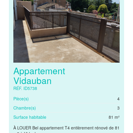
Appartement
Vidauban
RÉF. ID5738
Pièce(s)
4
Chambre(s)
3
Surface habitable
81 m²
À LOUER Bel appartement T4 entièrement rénové de 81