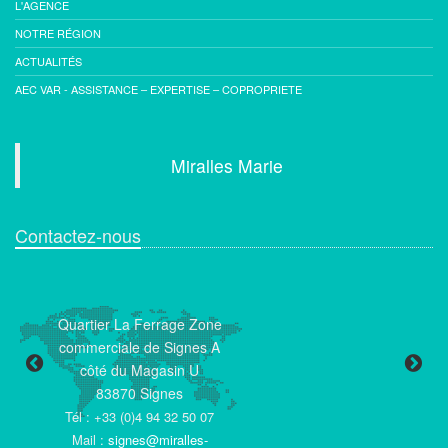
L'AGENCE
NOTRE RÉGION
ACTUALITÉS
AEC VAR - ASSISTANCE – EXPERTISE – COPROPRIETE
Miralles Marie
Contactez-nous
Quartier La Ferrage Zone
commerciale de Signes A
côté du Magasin U
Té
83870 Signes
Ma
Tél : +33 (0)4 94 32 50 07
Mail :
signes@miralles-