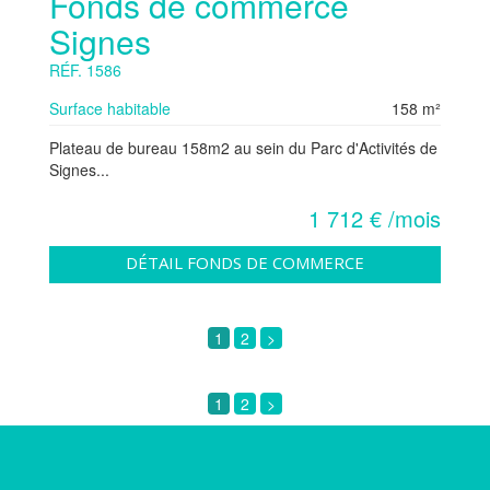
Fonds de commerce
Signes
RÉF. 1586
Surface habitable
158 m²
Plateau de bureau 158m2 au sein du Parc d'Activités de
Signes...
1 712 € /mois
DÉTAIL FONDS DE COMMERCE
1
2
>
1
2
>