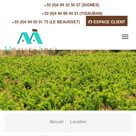
+33 (0)4 94 32 50 07 (SIGNES)
+33 (0)4 94 99 44 31 (VIDAUBAN)
+33 (0)4 94 05 01 73 (LE BEAUSSET)
ESPACE CLIENT
Tog
navi
Accueil
Location