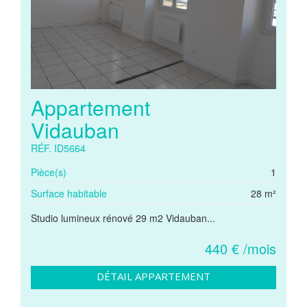
Appartement
Vidauban
RÉF. ID5664
Pièce(s)
1
Surface habitable
28 m²
Studio lumineux rénové 29 m2 Vidauban...
440 € /mois
DÉTAIL APPARTEMENT