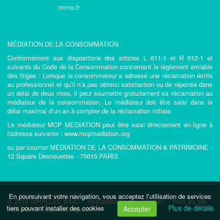
immo.fr
MÉDIATION DE LA CONSOMMATION
Conformément aux dispositions des articles L 611-1 et R 612-1 et
suivants du Code de la Consommation concernant le règlement amiable
des litiges : Lorsque le consommateur a adressé une réclamation écrite
au professionnel et qu’il n’a pas obtenu satisfaction ou de réponse dans
un délai de deux mois, il peut soumettre gratuitement sa réclamation au
médiateur de la consommation. Le médiateur doit être saisi dans le
délai maximal d’un an à compter de la réclamation initiale.
Le médiateur MCP MEDIATION peut être saisi directement en ligne à
l'adresse suivante : www.mcpmediation.org
ou par courrier MÉDIATION DE LA CONSOMMATION & PATRIMOINE -
12 Square Desnouettes - 75015 PARIS
En poursuivant votre navigation, vous acceptez l'utilisation de services
© 2019 MIRALLES IMMO -
Réalisation Lesty
-
Accueil
-
Plan du site
-
Plus de détails
tiers pouvant installer des cookies
Accepter
Honoraires
-
Mentions légales