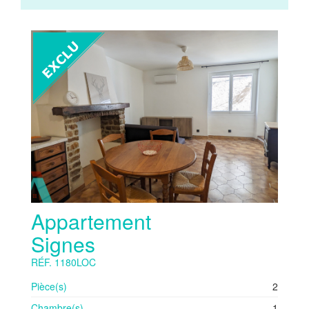
Appartement
Signes
RÉF. 1180LOC
Pièce(s)
2
Chambre(s)
1