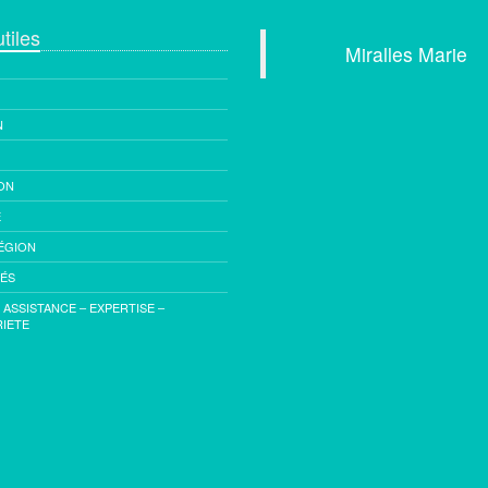
tiles
Miralles Marie
5 avenue de 
N
83330 Le
Tél : +33 (0
Mobile : +33
ON
E
Email :
cont
ÉGION
imm
TÉS
- ASSISTANCE – EXPERTISE –
IETE