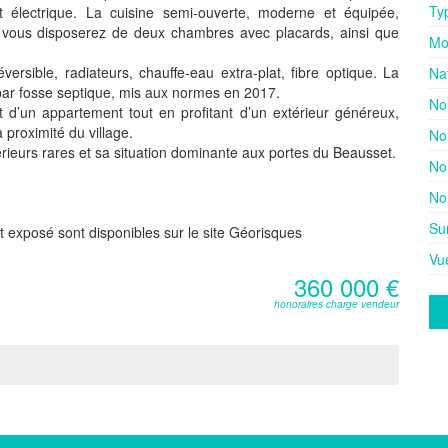
Ty
t électrique. La cuisine semi-ouverte, moderne et équipée,
, vous disposerez de deux chambres avec placards, ainsi que
Mo
éversible, radiateurs, chauffe-eau extra-plat, fibre optique. La
Na
 par fosse septique, mis aux normes en 2017.
No
t d’un appartement tout en profitant d’un extérieur généreux,
proximité du village.
No
érieurs rares et sa situation dominante aux portes du Beausset.
No
No
Su
t exposé sont disponibles sur le site Géorisques
Vu
360 000 €
honoraires charge vendeur