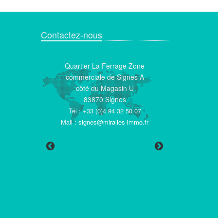
Contactez-nous
la Libération
Quartier La Ferrage Zone
6 Av. Maximin
 Beausset
commerciale de Signes A
83550 Vid
)4 94 05 01 73
côté du Magasin U
Tél : +33 (0)4 9
 (0)6 52 33 57
83870 Signes
Mail :
eric.roger
21
Tél : +33 (0)4 94 32 50 07
immo.f
act@miralles-
Mail :
signes@miralles-immo.fr
o.fr