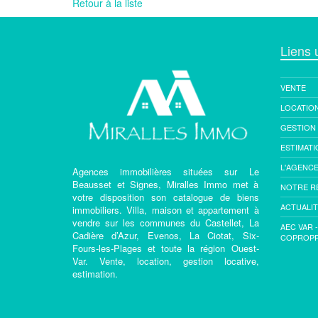
Retour à la liste
Liens u
VENTE
LOCATIO
GESTION
ESTIMATI
L'AGENC
Agences immobilières situées sur Le
Beausset et Signes, Miralles Immo met à
NOTRE R
votre disposition son catalogue de biens
ACTUALI
immobiliers. Villa, maison et appartement à
vendre sur les communes du Castellet, La
AEC VAR 
Cadière d’Azur, Evenos, La Ciotat, Six-
COPROPR
Fours-les-Plages et toute la région Ouest-
Var. Vente, location, gestion locative,
estimation.