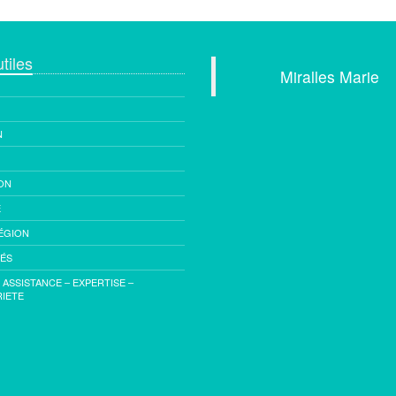
tiles
Miralles Marie
5 avenue de 
N
83330 Le
Tél : +33 (0
Mobile : +33
ON
E
Email :
cont
ÉGION
imm
TÉS
- ASSISTANCE – EXPERTISE –
IETE