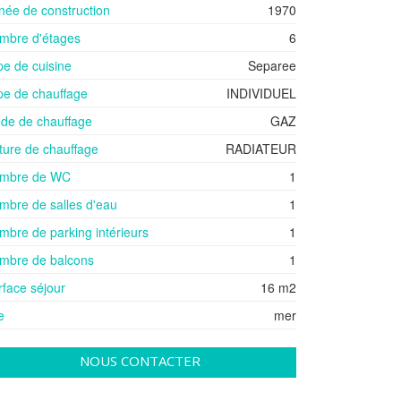
née de construction
1970
mbre d'étages
6
pe de cuisine
Separee
pe de chauffage
INDIVIDUEL
de de chauffage
GAZ
ture de chauffage
RADIATEUR
mbre de WC
1
mbre de salles d'eau
1
mbre de parking intérieurs
1
mbre de balcons
1
rface séjour
16 m2
e
mer
NOUS CONTACTER