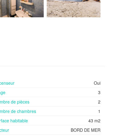
censeur
Oui
age
3
mbre de pièces
2
mbre de chambres
1
rface habitable
43 m2
cteur
BORD DE MER