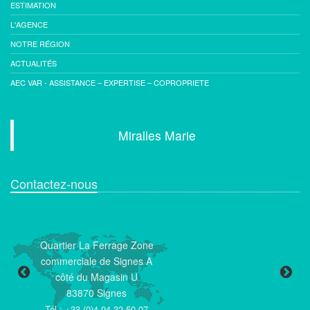
ESTIMATION
L'AGENCE
NOTRE RÉGION
ACTUALITÉS
AEC VAR - ASSISTANCE – EXPERTISE – COPROPRIETE
Miralles Marie
Contactez-nous
Quartier La Ferrage Zone
commerciale de Signes A
côté du Magasin U
Té
83870 Signes
Ma
Tél : +33 (0)4 94 32 50 07