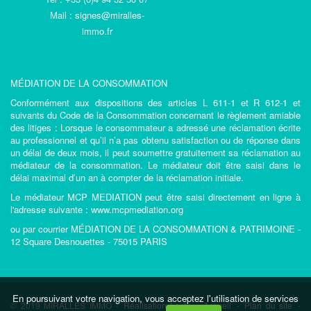
Mail :
signes@miralles-
immo.fr
MÉDIATION DE LA CONSOMMATION
Conformément aux dispositions des articles L 611-1 et R 612-1 et
suivants du Code de la Consommation concernant le règlement amiable
des litiges : Lorsque le consommateur a adressé une réclamation écrite
au professionnel et qu’il n’a pas obtenu satisfaction ou de réponse dans
un délai de deux mois, il peut soumettre gratuitement sa réclamation au
médiateur de la consommation. Le médiateur doit être saisi dans le
délai maximal d’un an à compter de la réclamation initiale.
Le médiateur MCP MEDIATION peut être saisi directement en ligne à
l'adresse suivante : www.mcpmediation.org
ou par courrier MÉDIATION DE LA CONSOMMATION & PATRIMOINE -
12 Square Desnouettes - 75015 PARIS
En poursuivant votre navigation, vous acceptez l'utilisation de services
© 2019 MIRALLES IMMO -
Réalisation Lesty
-
Accueil
-
Plan du site
-