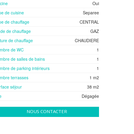
scine
Oui
pe de cuisine
Separee
pe de chauffage
CENTRAL
de de chauffage
GAZ
ture de chauffage
CHAUDIERE
mbre de WC
1
mbre de salles de bains
1
mbre de parking intérieurs
1
mbre terrasses
1 m2
rface séjour
38 m2
e
Dégagée
NOUS CONTACTER