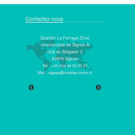
Contactez-nous
la Libération
Quartier La Ferrage Zone
6 Av. Maximin
 Beausset
commerciale de Signes A
83550 Vid
)4 94 05 01 73
côté du Magasin U
Tél : +33 (0)4 9
 (0)6 52 33 57
83870 Signes
Mail :
eric.roger
21
Tél : +33 (0)4 94 32 50 07
immo.f
act@miralles-
Mail :
signes@miralles-immo.fr
o.fr