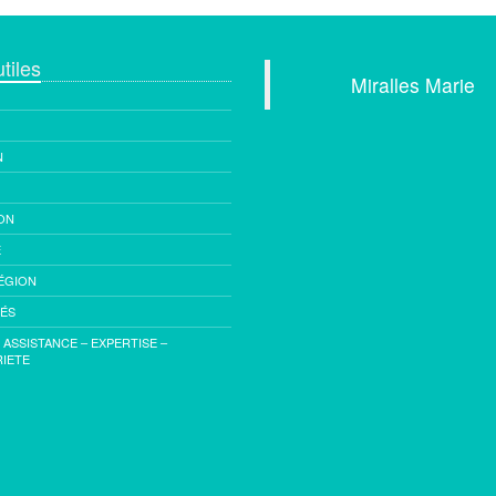
tiles
Miralles Marie
5 avenue de 
N
83330 Le
Tél : +33 (0
Mobile : +33
ON
E
Email :
cont
ÉGION
imm
TÉS
- ASSISTANCE – EXPERTISE –
IETE