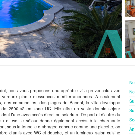
No
dol, nous vous proposons une agréable villa provencale avec
No
 verdure planté d'essences méditerranéennes. A seulement
Su
s, des commodités, des plages de Bandol, la villa développe
n de 2500m2 en zone UC. Elle offre un vaste double séjour
Sur
ont l'une avec accès direct au solarium. De part et d'autre du
Se
'eau et wc, le séjour donne également accès à la charmante
on, sous la tonnelle ombragée conçue comme une placette, on
An
ambre d'amis avec WC et douche, et un lumineux salon cuisine