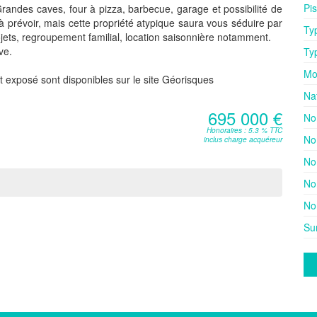
Pi
Grandes caves, four à pizza, barbecue, garage et possibilité de
à prévoir, mais cette propriété atypique saura vous séduire par
Ty
ojets, regroupement familial, location saisonnière notamment.
ve.
Ty
Mo
t exposé sont disponibles sur le site Géorisques
Na
695 000 €
No
Honoraires : 5.3 % TTC
No
inclus charge acquéreur
No
No
No
Su