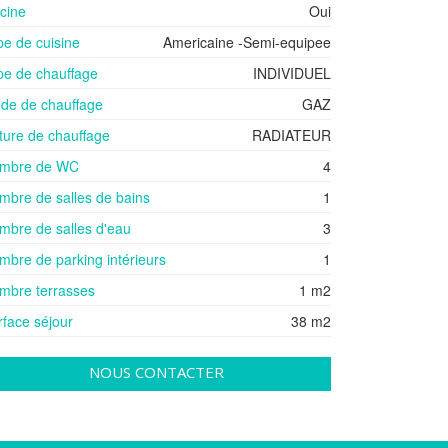
scine
Oui
pe de cuisine
Americaine -Semi-equipee
pe de chauffage
INDIVIDUEL
de de chauffage
GAZ
ture de chauffage
RADIATEUR
mbre de WC
4
mbre de salles de bains
1
mbre de salles d'eau
3
mbre de parking intérieurs
1
mbre terrasses
1 m2
rface séjour
38 m2
NOUS CONTACTER