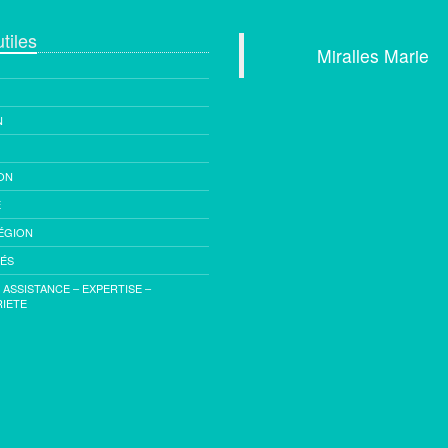
tiles
Miralles Marie
5 avenue de 
N
83330 Le
Tél : +33 (0
Mobile : +33
ON
E
Email :
cont
ÉGION
imm
TÉS
- ASSISTANCE – EXPERTISE –
IETE